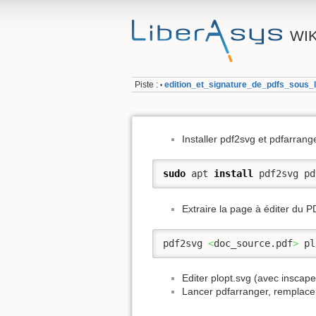
WIK
Piste :
edition_et_signature_de_pdfs_sous_l
•
Installer pdf2svg et pdfarrange
sudo
 apt 
install
 pdf2svg pd
Extraire la page à éditer du P
pdf2svg 
<
doc_source.pdf
>
 pl
Editer plopt.svg (avec inscap
Lancer pdfarranger, remplacer