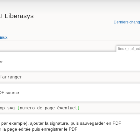
I Liberasys
Derniers chan
inux
linux_dpf_ed
r :
farranger
DF source :
op.svg 
[
numero de page éventuel
]
e par exemple), ajouter la signature, puis sauvegarder en PDF
 la page éditée puis enregistrer le PDF